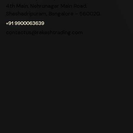
4th Main, Nehrunagar Main Road,
Sheshadripuram, Bangalore – 560020.
+91 9900063639
contactus@rakeshtrading.com