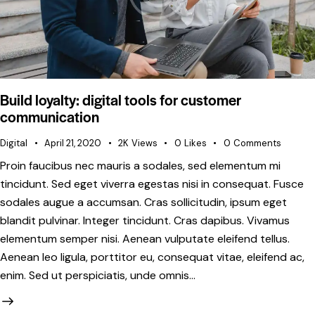
Build loyalty: digital tools for customer
communication
Digital
April 21, 2020
2K
Views
0
Likes
0
Comments
Proin faucibus nec mauris a sodales, sed elementum mi
tincidunt. Sed eget viverra egestas nisi in consequat. Fusce
sodales augue a accumsan. Cras sollicitudin, ipsum eget
blandit pulvinar. Integer tincidunt. Cras dapibus. Vivamus
elementum semper nisi. Aenean vulputate eleifend tellus.
Aenean leo ligula, porttitor eu, consequat vitae, eleifend ac,
enim. Sed ut perspiciatis, unde omnis…