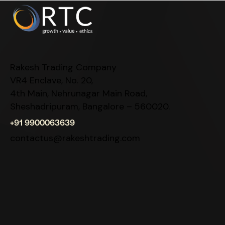
Rakesh Trading Company
VR4 Enclave, No. 20,
4th Main, Nehrunagar Main Road,
Sheshadripuram, Bangalore – 560020.
+91 9900063639
contactus@rakeshtrading.com