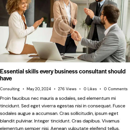
Essential skills every business consultant should
have
Consulting
May 20, 2024
276
Views
0
Likes
0
Comments
Proin faucibus nec mauris a sodales, sed elementum mi
tincidunt. Sed eget viverra egestas nisi in consequat. Fusce
sodales augue a accumsan. Cras sollicitudin, ipsum eget
blandit pulvinar. Integer tincidunt. Cras dapibus. Vivamus
elementum semper nisi. Aenean vulputate eleifend tellus.