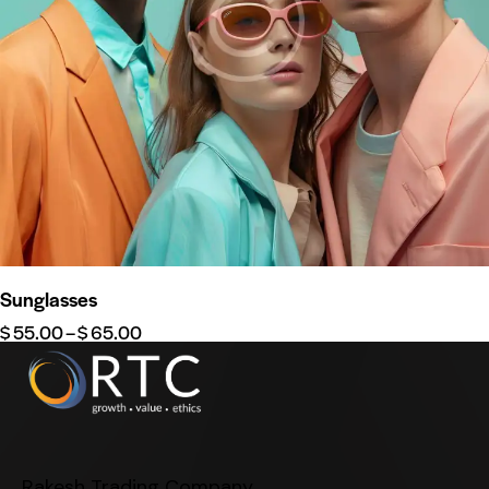
Sunglasses
$
55.00
–
$
65.00
Rakesh Trading Company