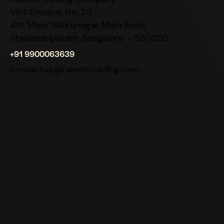
VR4 Enclave, No. 20,
4th Main, Nehrunagar Main Road,
Sheshadripuram, Bangalore – 560020.
+91 9900063639
contactus@rakeshtrading.com