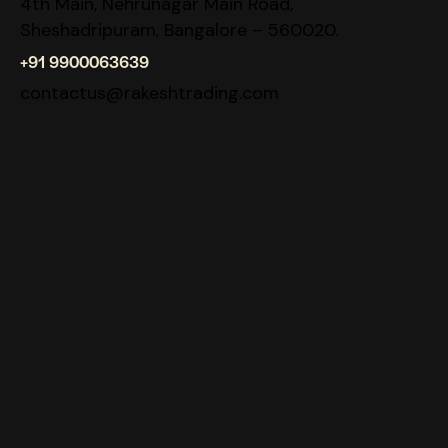
4th Main, Nehrunagar Main Road,
Sheshadripuram, Bangalore – 560020.
+91 9900063639
contactus@rakeshtrading.com