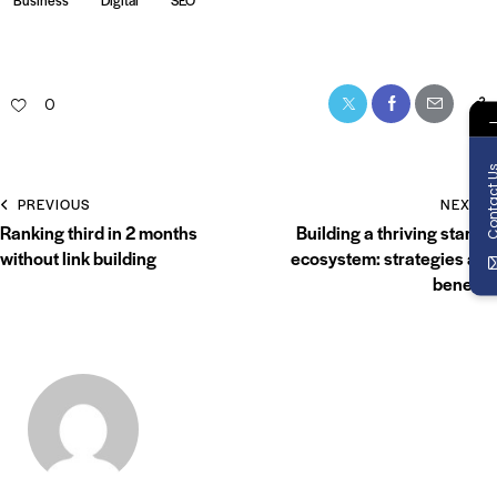
0
Contact
PREVIOUS
NEXT
Ranking third in 2 months
Building a thriving startup
without link building
ecosystem: strategies and
benefits