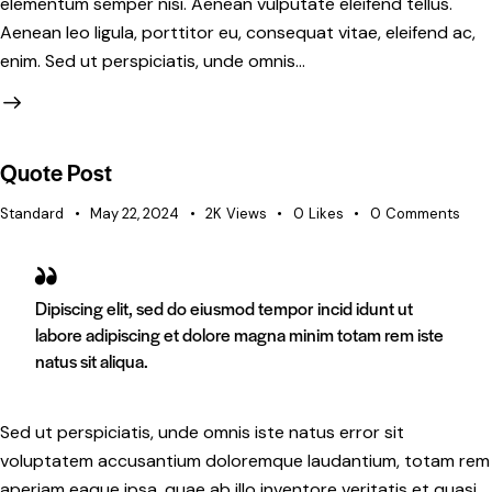
elementum semper nisi. Aenean vulputate eleifend tellus.
Aenean leo ligula, porttitor eu, consequat vitae, eleifend ac,
enim. Sed ut perspiciatis, unde omnis…
Quote Post
Standard
May 22, 2024
2K
Views
0
Likes
0
Comments
Dipiscing elit, sed do eiusmod tempor incid idunt ut
labore adipiscing et dolore magna minim totam rem iste
natus sit aliqua.
Sed ut perspiciatis, unde omnis iste natus error sit
voluptatem accusantium doloremque laudantium, totam rem
aperiam eaque ipsa, quae ab illo inventore veritatis et quasi