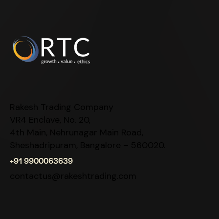
Rakesh Trading Company
VR4 Enclave, No. 20,
4th Main, Nehrunagar Main Road,
Sheshadripuram, Bangalore – 560020.
+91 9900063639
contactus@rakeshtrading.com