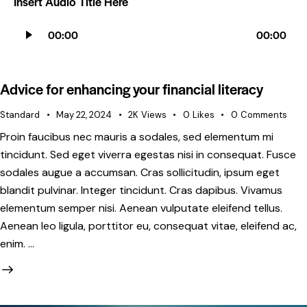
Insert Audio Title Here
Audio
00:00
00:00
Player
Advice for enhancing your financial literacy
Standard
May 22, 2024
2K
Views
0
Likes
0
Comments
Proin faucibus nec mauris a sodales, sed elementum mi
tincidunt. Sed eget viverra egestas nisi in consequat. Fusce
sodales augue a accumsan. Cras sollicitudin, ipsum eget
blandit pulvinar. Integer tincidunt. Cras dapibus. Vivamus
elementum semper nisi. Aenean vulputate eleifend tellus.
Aenean leo ligula, porttitor eu, consequat vitae, eleifend ac,
enim. …