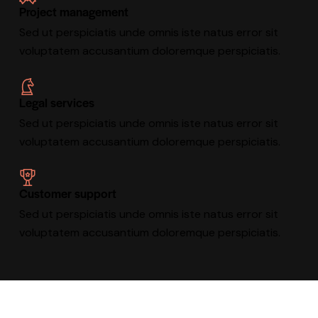
Project management
Sed ut perspiciatis unde omnis iste natus error sit
voluptatem accusantium doloremque perspiciatis.
Legal services
Sed ut perspiciatis unde omnis iste natus error sit
voluptatem accusantium doloremque perspiciatis.
Customer support
Sed ut perspiciatis unde omnis iste natus error sit
voluptatem accusantium doloremque perspiciatis.