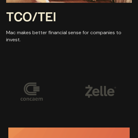
T
C
O
/
T
E
I
Mac makes better financial sense for companies to
invest.