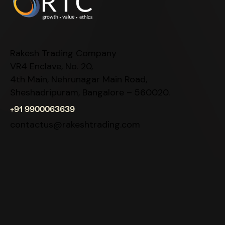
Rakesh Trading Company
VR4 Enclave, No. 20,
4th Main, Nehrunagar Main Road,
Sheshadripuram, Bangalore – 560020.
+91 9900063639
contactus@rakeshtrading.com